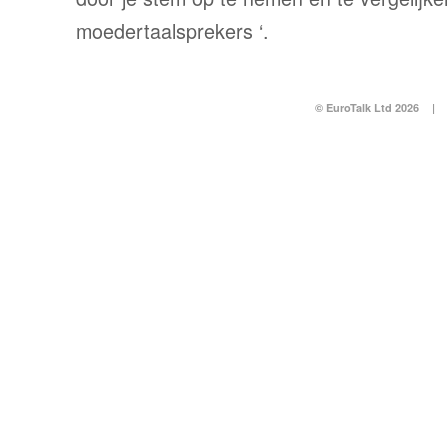
moedertaalsprekers ‘.
© EuroTalk Ltd 2026
|