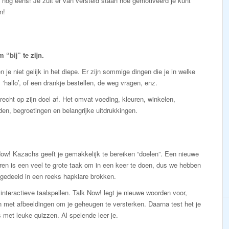
an nog eens! Je zult er van versteld staan hoe gemotiveerd je kunt
n!
“bij” te zijn.
 je niet gelijk in het diepe. Er zijn sommige dingen die je in welke
 ‘hallo’, of een drankje bestellen, de weg vragen, enz.
echt op zijn doel af. Het omvat voeding, kleuren, winkelen,
den, begroetingen en belangrijke uitdrukkingen.
ow! Kazachs geeft je gemakkelijk te bereiken “doelen”. Een nieuwe
eren is een veel te grote taak om in een keer te doen, dus we hebben
gedeeld in een reeks hapklare brokken.
interactieve taalspellen. Talk Now! legt je nieuwe woorden voor,
 met afbeeldingen om je geheugen te versterken. Daarna test het je
 met leuke quizzen. Al spelende leer je.