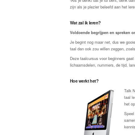
-Als je denkt dat je lui bent, denk d
zijn als je plezier beleefd aan het lere
Wat zal ik leren?
Voldoende begrijpen en spreken om 
Je begint nog maar net, dus we gooien
taal dan ook zou willen zeggen, zoals
Deze taalcursus voor beginners gaat r
lichaamsdelen, nummers, de tijd, lan
Hoe werkt het?
Talk N
taal l
het op
Speel 
samen
kennis