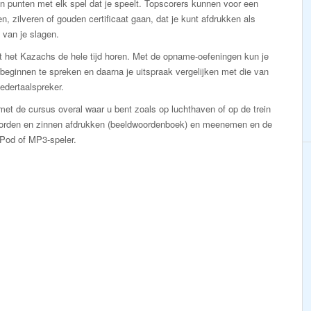
n punten met elk spel dat je speelt. Topscorers kunnen voor een
n, zilveren of gouden certificaat gaan, dat je kunt afdrukken als
 van je slagen.
t het Kazachs de hele tijd horen. Met de opname-oefeningen kun je
 beginnen te spreken en daarna je uitspraak vergelijken met die van
edertaalspreker.
et de cursus overal waar u bent zoals op luchthaven of op de trein
oorden en zinnen afdrukken (beeldwoordenboek) en meenemen en de
iPod of MP3-speler.