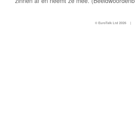
zinnen af en neemt ze mee. (Beeldwoordenb
© EuroTalk Ltd 2026
|