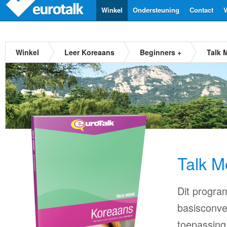
Winkel
Ondersteuning
Contact
V
Winkel
Leer Koreaans
Beginners +
Talk 
Talk M
Dit progra
basisconve
toepassing 