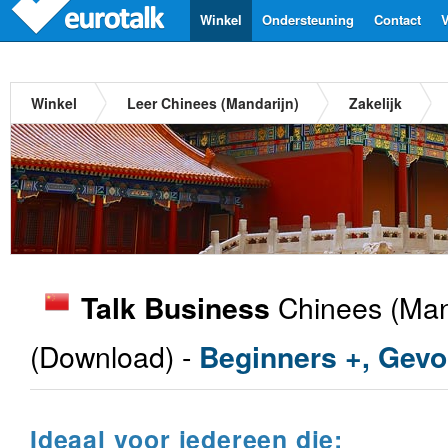
Winkel
Ondersteuning
Contact
V
Winkel
Leer Chinees (Mandarijn)
Zakelijk
Chinees (Man
Talk Business
(Download) -
Beginners +, Gevo
Ideaal voor iedereen die: