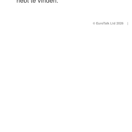
hebt te vinden.
© EuroTalk Ltd 2026
|