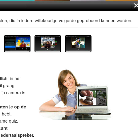
len, die in iedere willekeurige volgorde geprobeerd kunnen worden.
licht in het
il graag
ijn camera is
sten je op de
d hebt.
ame quiz,
kunt
edertaalspreker.