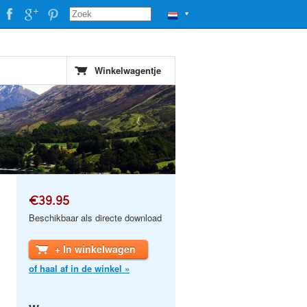
▼
Winkelwagentje
€39.95
Beschikbaar als directe download
+ In winkelwagen
of haal af in de winkel »