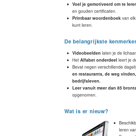
Voel je gemotiveerd om te lere
en gouden certificaten.
Printbaar woordenboek
van elk
kunt leren.
De belangrijkste kenmerke
Videobeelden
laten je de licha
Het
Alfabet onderdeel
leert je d
Bevat negen verschillende dagelij
en restaurants, de weg vinden, 
bedrijfsleven.
Leer vanuit meer dan 85 bront
opgenomen.
Wat is er nieuw?
Beschikb
leren va