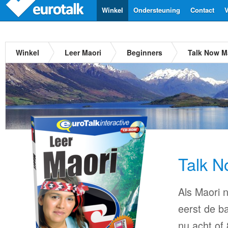
Winkel
Ondersteuning
Contact
V
Winkel
Leer Maori
Beginners
Talk Now M
Talk N
Als Maori n
eerst de ba
nu acht of 