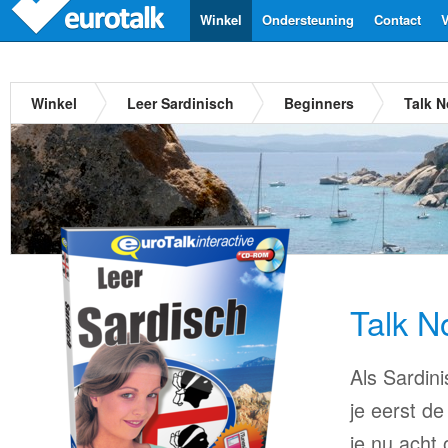
Winkel
Ondersteuning
Contact
V
Winkel
Leer Sardinisch
Beginners
Talk N
Talk N
Als Sardini
je eerst de
je nu acht 