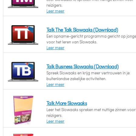
reizigers.
Leer meer
Talk The Talk Slowaaks (Download)
Een opname-gericht programma gericht op jong
voor het leren van Slowaaks.
Leer meer
Talk Business Slowaaks (Download)
Spreek Slowaaks en krijg meer vertrouwen in je
buitenlandse zakelijke activiteiten.
Leer meer
Talk More Slowaaks
Leer het Slowaaks spreken met nuttige zinnen voor
reizigers.
Leer meer