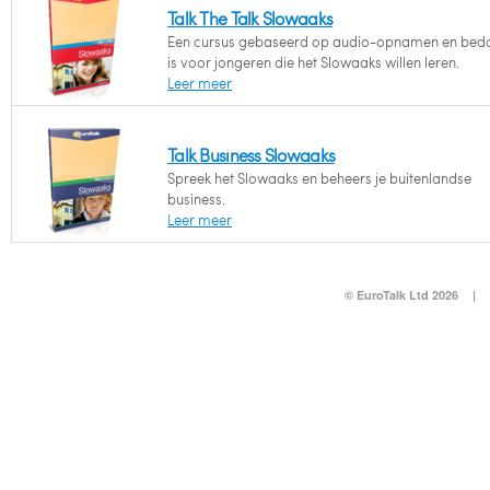
Talk The Talk Slowaaks
Een cursus gebaseerd op audio-opnamen en bed
is voor jongeren die het Slowaaks willen leren.
Leer meer
Talk Business Slowaaks
Spreek het Slowaaks en beheers je buitenlandse
business.
Leer meer
© EuroTalk Ltd 2026
|