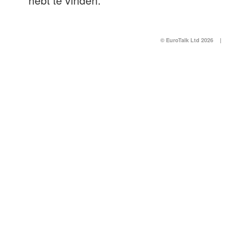
hebt te vinden.
© EuroTalk Ltd 2026
|