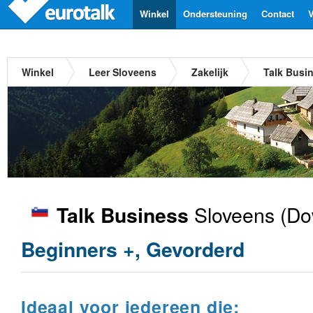
Winkel
Ondersteuning
Contact
V
Winkel
Leer Sloveens
Zakelijk
Talk Busi
Sloveens
(Do
Talk Business
Beginners +, Gevorderd
Ideaal voor iedereen die: