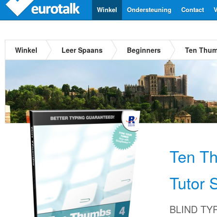
Winkel
Ondersteuning
Contact
V
Winkel
Leer Spaans
Beginners
Ten Thum
Ten T
Tutor 
BLIND TYP