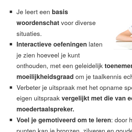
Je leert een
basis
woordenschat
voor diverse
situaties.
Interactieve oefeningen
laten
je zien hoeveel je kunt
onthouden, met een geleidelijk
toeneme
moeilijkheidsgraad
om je taalkennis ech
Verbeter je uitspraak met het opname sp
eigen uitspraak
vergelijkt met die van 
moedertaalspreker.
Voel je gemotiveerd om te leren
: door 
punten kan je bronzen, zilveren en goude