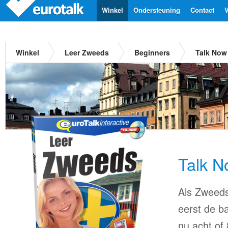
Winkel
Ondersteuning
Contact
V
Winkel
Leer Zweeds
Beginners
Talk Now
Talk 
Als Zweeds 
eerst de ba
nu acht of 