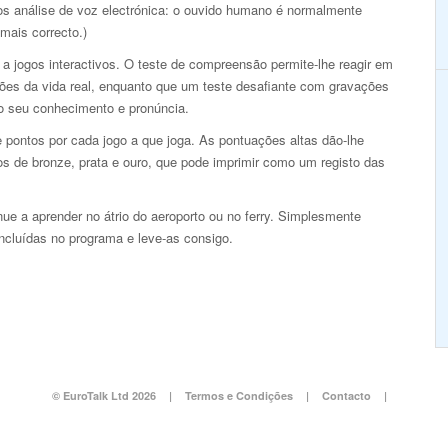
s análise de voz electrónica: o ouvido humano é normalmente
mais correcto.)
a jogos interactivos. O teste de compreensão permite-lhe reagir em
ções da vida real, enquanto que um teste desafiante com gravações
 o seu conhecimento e pronúncia.
 pontos por cada jogo a que joga. As pontuações altas dão-lhe
os de bronze, prata e ouro, que pode imprimir como um registo das
e a aprender no átrio do aeroporto ou no ferry. Simplesmente
incluídas no programa e leve-as consigo.
© EuroTalk Ltd 2026
|
Termos e Condições
|
Contacto
|