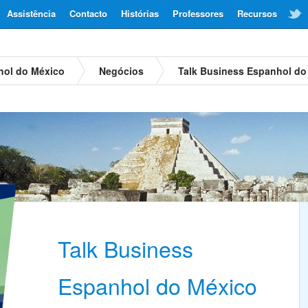
Assistência
Contacto
Histórias
Professores
Recursos
hol do México
Negócios
Talk Business Espanhol do
Talk Business
Espanhol do México