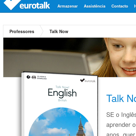
Armazenar
Assistência
Contacto
Professores
Talk Now
Talk 
SE o Inglês
aprender o
anos, quer