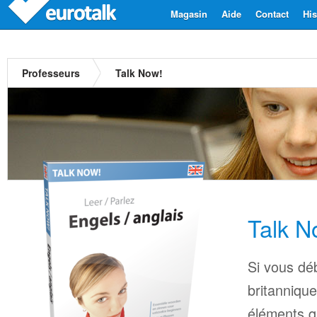
Magasin
Aide
Contact
His
Professeurs
Talk Now!
Talk N
Si vous dé
britannique
éléments q