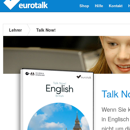
Shop
Hilfe
Kontakt
Lehrer
Talk Now!
Talk N
Wenn Sie k
in Englisc
nicht um d