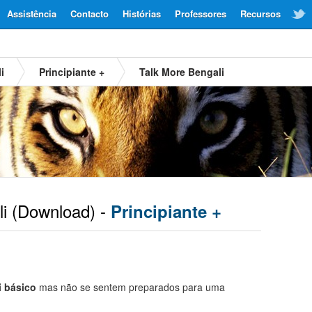
Assistência
Contacto
Histórias
Professores
Recursos
i
Principiante +
Talk More Bengali
i
(Download) -
Principiante +
i básico
mas não se sentem preparados para uma