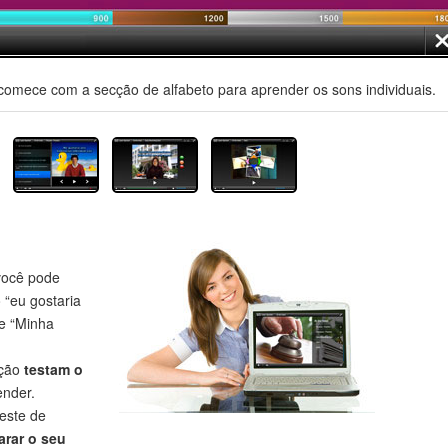
comece com a secção de alfabeto para aprender os sons individuais.
ocê pode
o “eu gostaria
 e “Minha
eção
testam o
nder.
este de
rar o seu