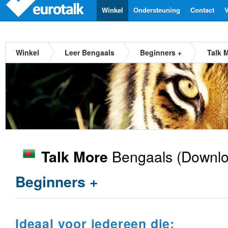
Winkel
Ondersteuning
Contact
V
Winkel
Leer Bengaals
Beginners +
Talk 
Bengaals
(Downlo
Talk More
Beginners +
Ideaal voor iedereen die: