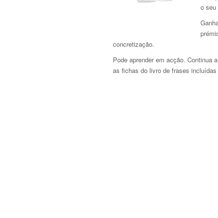
o seu
Ganha
prémio
concretização.
Pode aprender em acção. Continua a 
as fichas do livro de frases incluída