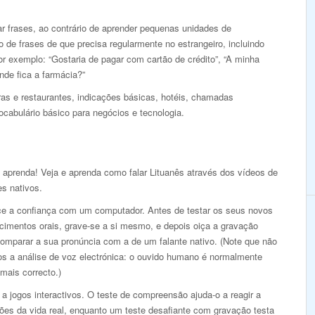
r frases, ao contrário de aprender pequenas unidades de
de frases de que precisa regularmente no estrangeiro, incluindo
r exemplo: “Gostaria de pagar com cartão de crédito”, “A minha
nde fica a farmácia?”
s e restaurantes, indicações básicas, hotéis, chamadas
ocabulário básico para negócios e tecnologia.
 aprenda! Veja e aprenda como falar Lituanês através dos vídeos de
es nativos.
ce a confiança com um computador. Antes de testar os seus novos
cimentos orais, grave-se a si mesmo, e depois oiça a gravação
comparar a sua pronúncia com a de um falante nativo. (Note que não
s a análise de voz electrónica: o ouvido humano é normalmente
mais correcto.)
a jogos interactivos. O teste de compreensão ajuda-o a reagir a
ões da vida real, enquanto um teste desafiante com gravação testa