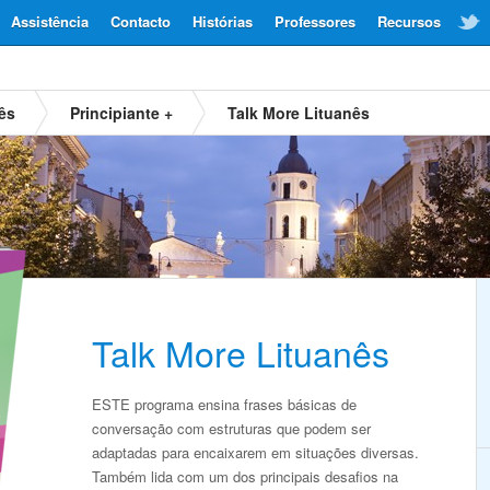
Assistência
Contacto
Histórias
Professores
Recursos
ês
Principiante +
Talk More Lituanês
Talk More Lituanês
ESTE programa ensina frases básicas de
conversação com estruturas que podem ser
adaptadas para encaixarem em situações diversas.
Também lida com um dos principais desafios na