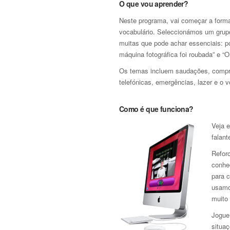
O que vou aprender?
Neste programa, vai começar a forma
vocabulário. Seleccionámos um grupo 
muitas que pode achar essenciais: po
máquina fotográfica foi roubada” e “O
Os temas incluem saudações, compra
telefónicas, emergências, lazer e o v
Como é que funciona?
Veja e
falant
Refor
conhe
para 
usamo
muito 
Jogue 
situaç