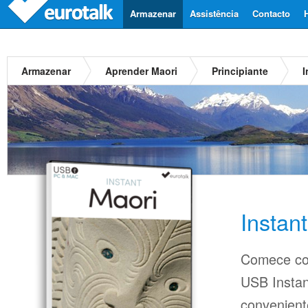
Armazenar
Assistência
Contacto
Armazenar
Aprender Maori
Principiante
I
Instan
Comece co
USB Insta
conveniente