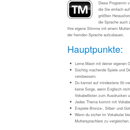
Diese Programm ver
die Sie einfach au
größten Herausfor
die Sprache auch 
Ihre eigene Stimme mit einem Mutters
der fremden Sprache aufzubauen.
Hauptpunkte:
Lerne Maori mit deiner eigenen G
Süchtig machende Spiele und De
versbessern.
Du kannst auf mindestens 50 ve
keine Sorge, wenn Englisch nich
Vokabellisten zum Ausdrucken 
Jedes Thema kommt mit Vokabel
Erspiele Bronze-, Siiber- und G
Wenn du sicher im Vokabular bi
Muttersprachlers zu vergleichen.