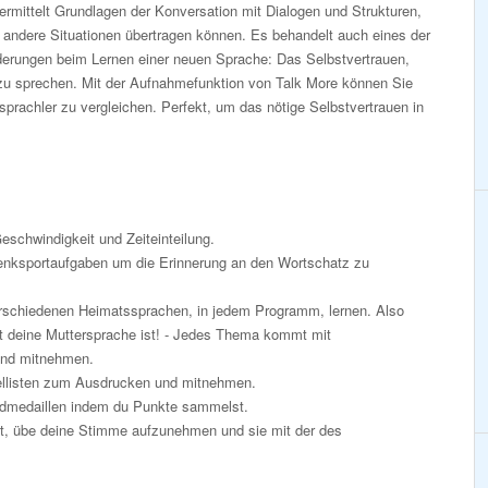
mittelt Grundlagen der Konversation mit Dialogen und Strukturen,
f andere Situationen übertragen können. Es behandelt auch eines der
derungen beim Lernen einer neuen Sprache: Das Selbstvertrauen,
zu sprechen. Mit der Aufnahmefunktion von Talk More können Sie
prachler zu vergleichen. Perfekt, um das nötige Selbstvertrauen in
eschwindigkeit und Zeiteinteilung.
nksportaufgaben um die Erinnerung an den Wortschatz zu
rschiedenen Heimatssprachen, in jedem Programm, lernen. Also
t deine Muttersprache ist! - Jedes Thema kommt mit
und mitnehmen.
listen zum Ausdrucken und mitnehmen.
oldmedaillen indem du Punkte sammelst.
st, übe deine Stimme aufzunehmen und sie mit der des