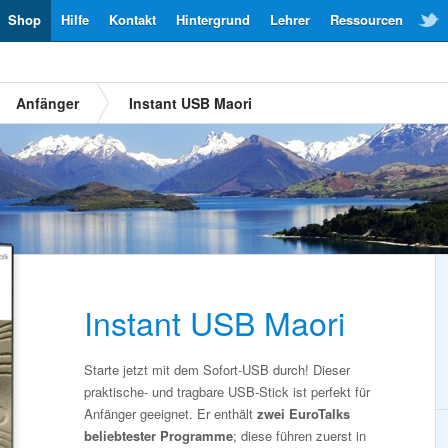
Shop
Hilfe
Kontakt
Hintergrund
Lehrer
Ressourcen
Anfänger
Instant USB Maori
Instant USB Maori
Starte jetzt mit dem Sofort-USB durch! Dieser
praktische- und tragbare USB-Stick ist perfekt für
Anfänger geeignet. Er enthält
zwei EuroTalks
beliebtester Programme
; diese führen zuerst in