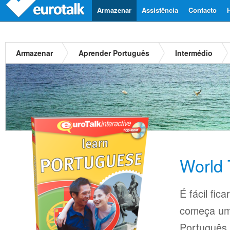
Armazenar
Assistência
Contacto
Armazenar
Aprender Português
Intermédio
World 
É fácil fi
começa um
Português