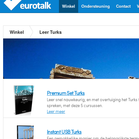
Winkel
Ondersteuning
Contact
V
Winkel
Leer Turks
Premium Set Turks
Leer snel nauwkeurig, en met overtuiging het Turks 
spreken, met deze 5 cursussen.
Leer meer
Instant USB Turks
Een gemakkelijke manier om de belangrijkste term