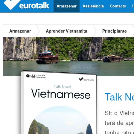
Armazenar
Assistência
Contacto
Armazenar
Aprender Vietnamita
Principiante
Talk N
SE o Vietn
terá de ap
tenha oito