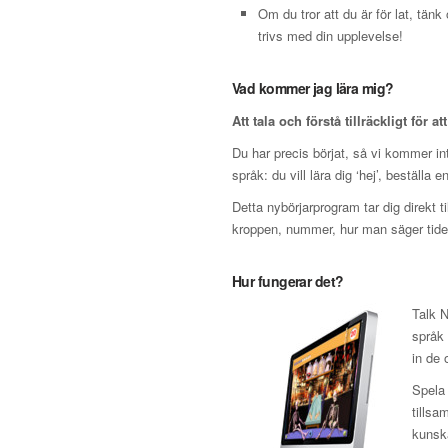
Om du tror att du är för lat, tän
trivs med din upplevelse!
Vad kommer jag lära mig?
Att tala och förstå tillräckligt för at
Du har precis börjat, så vi kommer inte
språk: du vill lära dig ‘hej’, beställa 
Detta nybörjarprogram tar dig direkt t
kroppen, nummer, hur man säger tiden
Hur fungerar det?
Talk N
språk 
in de 
Spela 
tillsa
kunska