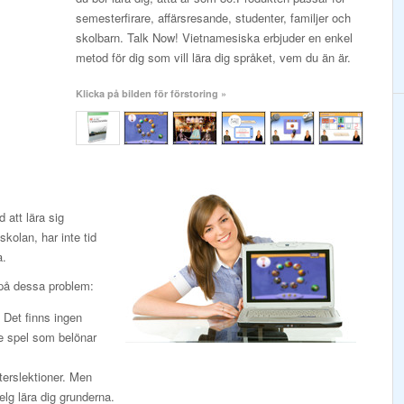
semesterfirare, affärsresande, studenter, familjer och
skolbarn. Talk Now! Vietnamesiska erbjuder en enkel
metod för dig som vill lära dig språket, vem du än är.
Klicka på bilden för förstoring »
att lära sig
kolan, har inte tid
a.
på dessa problem:
. Det finns ingen
de spel som belönar
terslektioner. Men
elg lära dig grunderna.