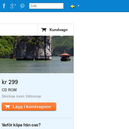
▼
Kundvagn
kr 299
CD ROM
Skickas inom 24timmar
Lägg i kundvagnen
Varför köpa från oss?