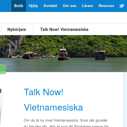
Butik
Hjälp
Kontakt
Om oss
Lärare
Resurser
Nybörjare
Talk Now! Vietnamesiska
Talk Now!
Vietnamesiska
Om du är ny med Vietnamesiska, finns det grunder
du bör lära dig, åtta år som 80.Produkten passar för