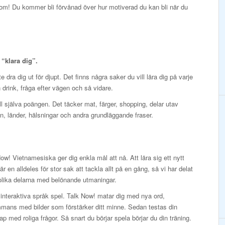
k om! Du kommer bli förvånad över hur motiverad du kan bli när du
t “klara dig”.
 dra dig ut för djupt. Det finns några saker du vill lära dig på varje
en drink, fråga efter vägen och så vidare.
ill själva poängen. Det täcker mat, färger, shopping, delar utav
, länder, hälsningar och andra grundläggande fraser.
ow! Vietnamesiska ger dig enkla mål att nå. Att lära sig ett nytt
är en alldeles för stor sak att tackla allt på en gång, så vi har delat
olika delarna med belönande utmaningar.
interaktiva språk spel. Talk Now! matar dig med nya ord,
mmans med bilder som förstärker ditt minne. Sedan testas din
p med roliga frågor. Så snart du börjar spela börjar du din träning.