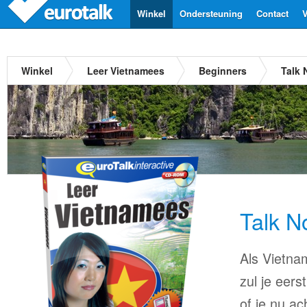
Winkel
Ondersteuning
Contact
V
Winkel
Leer Vietnamees
Beginners
Talk
Talk 
Als Vietna
zul je eers
of je nu ac