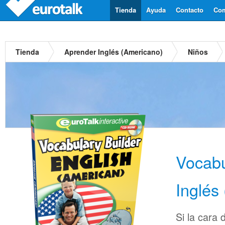
Tienda
Ayuda
Contacto
Com
Tienda
Aprender Inglés (Americano)
Niños
Vocabu
Inglés
Si la cara 