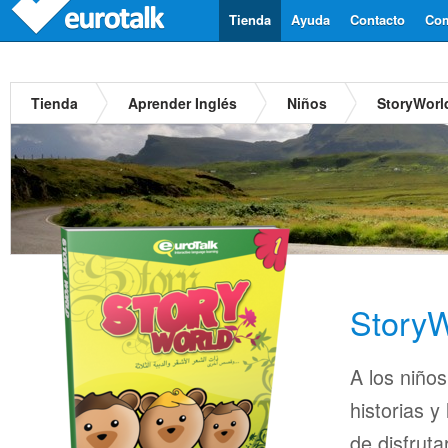
Tienda
Ayuda
Contacto
Com
Tienda
Aprender Inglés
Niños
StoryWorl
StoryW
A los niños
historias 
de disfrut