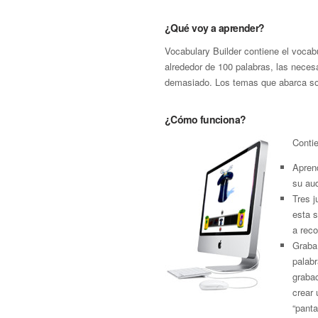
¿Qué voy a aprender?
Vocabulary Builder contiene el vocab
alrededor de 100 palabras, las necesa
demasiado. Los temas que abarca son
¿Cómo funciona?
Contie
Aprend
su aud
Tres 
esta 
a reco
Graba 
palab
grabac
crear 
“panta