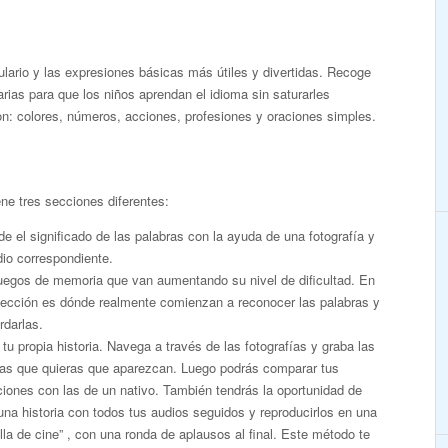
ulario y las expresiones básicas más útiles y divertidas. Recoge
rias para que los niños aprendan el idioma sin saturarles
: colores, números, acciones, profesiones y oraciones simples.
ne tres secciones diferentes:
e el significado de las palabras con la ayuda de una fotografía y
io correspondiente.
juegos de memoria que van aumentando su nivel de dificultad. En
sección es dónde realmente comienzan a reconocer las palabras y
rdarlas.
tu propia historia. Navega a través de las fotografías y graba las
ras que quieras que aparezcan. Luego podrás comparar tus
iones con las de un nativo. También tendrás la oportunidad de
una historia con todos tus audios seguidos y reproducirlos en una
lla de cine” , con una ronda de aplausos al final. Este método te