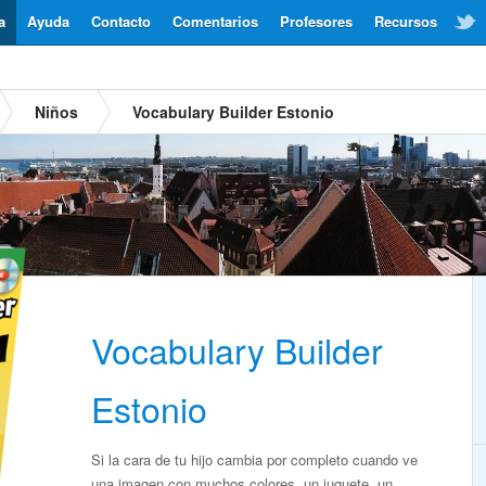
a
Ayuda
Contacto
Comentarios
Profesores
Recursos
Niños
Vocabulary Builder Estonio
Vocabulary Builder
Estonio
Si la cara de tu hijo cambia por completo cuando ve
una imagen con muchos colores, un juguete, un