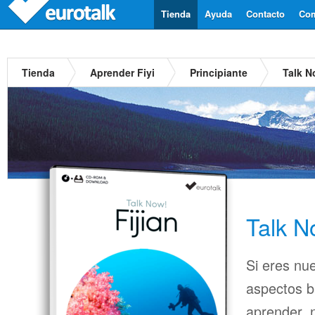
Tienda
Ayuda
Contacto
Com
Tienda
Aprender Fiyi
Principiante
Talk N
Talk N
Si eres nue
aspectos b
aprender, n