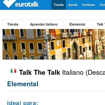
Tienda
Ayuda
Contacto
Com
Tienda
Aprender Italiano
Elemental
Talk 
Italiano
(Desca
Talk The Talk
Elemental
Ideal para: