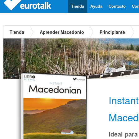
Tienda
Ayuda
Contacto
Com
Tienda
Aprender Macedonio
Principiante
Instan
Maced
Ideal para