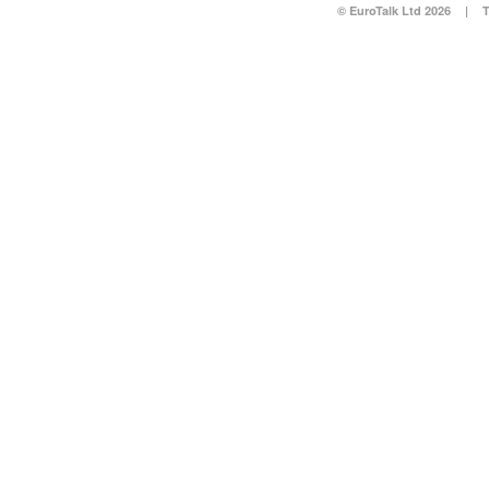
© EuroTalk Ltd 2026
|
T