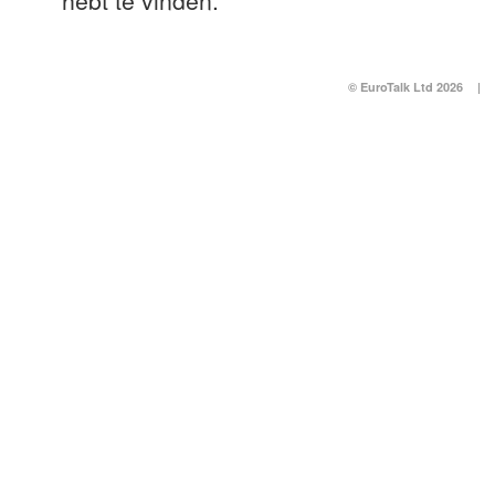
hebt te vinden.
© EuroTalk Ltd 2026
|