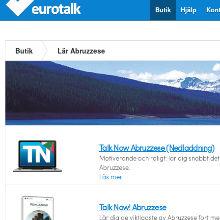
Butik
Hjälp
Kont
Butik
Lär Abruzzese
Talk Now Abruzzese (Nedladdning)
Motiverande och roligt: lär dig snabbt det 
Abruzzese.
Läs mer
Talk Now! Abruzzese
Lär dig de viktigaste av Abruzzese fort 