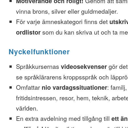
Motiverande och roligt!
Genom att saml
vinna brons, silver eller guldmedaljer.
För varje ämneskategori finns det
utskri
ordlistor
som du kan skriva ut och ta me
Nyckelfunktioner
Språkkursernas
videosekvenser
gör det 
se språklärarens kroppsspråk och läpprör
Omfattar
nio vardagssituationer
: familj
fritidsintressen, resor, hem, teknik, arbete
världen.
En extra avdelning med tillgång till
ett ä