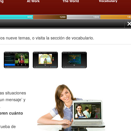
os nueve temas, o visita la sección de vocabulario.
as situaciones
un mensaje’ y
.
bren cuánto
prueba de