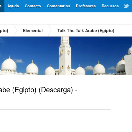
a
Ayuda
Contacto
Comentarios
Profesores
Recursos
pto)
Elemental
Talk The Talk Arabe (Egipto)
be (Egipto)
(Descarga) -