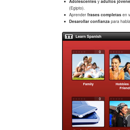
Adolescentes
y
adultos jóven
(Egipto).
Aprender
frases completas
en v
Desarollar confianza
para hablar