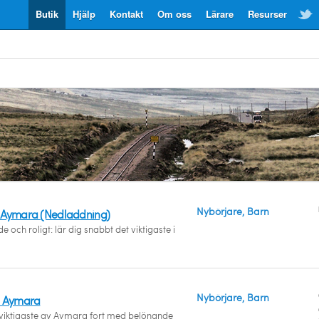
Butik
Hjälp
Kontakt
Om oss
Lärare
Resurser
Nybörjare, Barn
 Aymara (Nedladdning)
 och roligt: lär dig snabbt det viktigaste i
Nybörjare, Barn
! Aymara
 viktigaste av Aymara fort med belönande