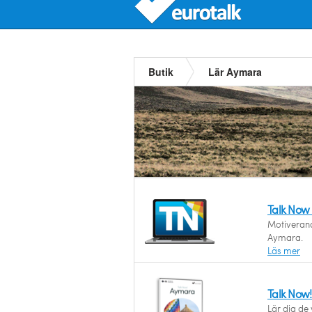
Butik
Lär Aymara
Talk Now
Motiverande
Aymara.
Läs mer
Talk Now
Lär dig de