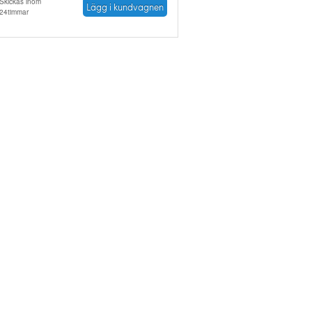
Skickas inom
Lägg i kundvagnen
24timmar