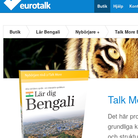
Butik
Hjälp
Kont
Butik
Lär Bengali
Nybörjare +
Talk More 
Talk M
Det här pr
grundliga k
och strukt