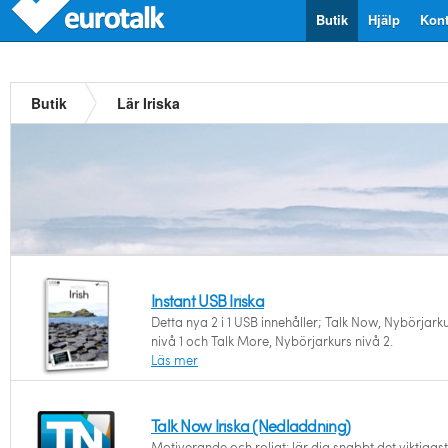
Butik
Hjälp
Kont
Butik
Lär Iriska
Instant USB Iriska
Detta nya 2 i 1 USB innehåller; Talk Now, Nybörjark
nivå 1 och Talk More, Nybörjarkurs nivå 2.
Läs mer
Talk Now Iriska (Nedladdning)
Motiverande och roligt: lär dig snabbt det viktigast