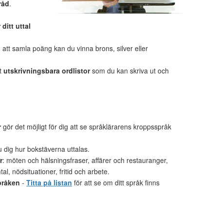
råd
.
 ditt uttal
tt samla poäng kan du vinna brons, silver eller
et
utskrivningsbara ordlistor
som du kan skriva ut och
r
gör det möjligt för dig att se språklärarens kroppsspråk
u dig hur bokstäverna uttalas.
r
: möten och hälsningsfraser, affärer och restauranger,
al, nödsituationer, fritid och arbete.
pråken
-
Titta på listan
för att se om ditt språk finns