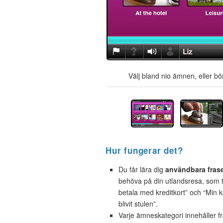
Välj bland nio ämnen, eller bör
Hur fungerar det?
Du får lära dig
användbara fras
behöva på din utlandsresa, som t.
betala med kreditkort” och “Min 
blivit stulen”.
Varje ämneskategori innehåller f