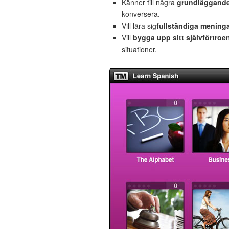
Känner till några
grundläggande
konversera.
Vill lära sig
fullständiga mening
Vill
bygga upp sitt självförtroe
situationer.