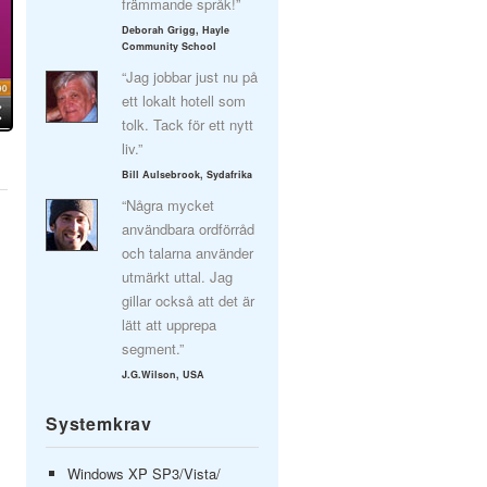
främmande språk!”
Deborah Grigg, Hayle
Community School
“Jag jobbar just nu på
ett lokalt hotell som
tolk. Tack för ett nytt
liv.”
Bill Aulsebrook, Sydafrika
“Några mycket
användbara ordförråd
och talarna använder
utmärkt uttal. Jag
gillar också att det är
lätt att upprepa
segment.”
J.G.Wilson, USA
Systemkrav
Windows XP SP3/Vista/