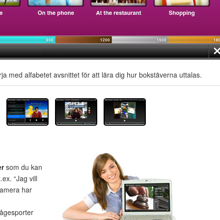
ja med alfabetet avsnittet för att lära dig hur bokstäverna uttalas.
er
som du kan
ex. “Jag vill
kamera har
rågesporter