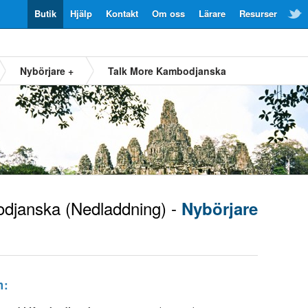
Butik
Hjälp
Kontakt
Om oss
Lärare
Resurser
Nybörjare +
Talk More Kambodjanska
djanska
(Nedladdning) -
Nybörjare
m: