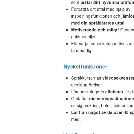
som
testar ditt nyvunna ordför
Förbättra ditt uttal med hjälp av
inspelningsfunktionen och
jämför
med din språklärares uttal.
Motiverande och roligt!
Genom a
guldmedaljer.
För varje ämneskategori finns d
ta med dig.
Nyckelfunktioner
Språkkursernas
videosekvense
och läpprörelser.
I ämneskategorin
alfabetet
lär d
Omfattar
nio vardagssituatione
se sig omkring, hotell, telefonsamt
Lär från något av de över 45 s
med.