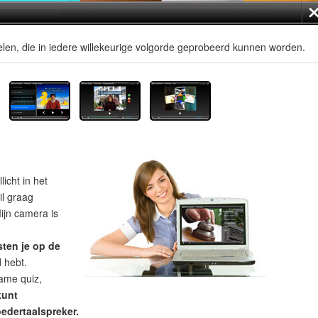
len, die in iedere willekeurige volgorde geprobeerd kunnen worden.
licht in het
il graag
ijn camera is
sten je op de
d hebt.
ame quiz,
kunt
edertaalspreker.