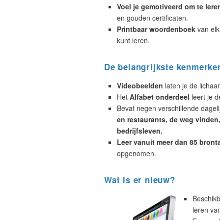
Voel je gemotiveerd om te lere
en gouden certificaten.
Printbaar woordenboek
van elk
kunt leren.
De belangrijkste kenmerke
Videobeelden
laten je de licha
Het
Alfabet onderdeel
leert je d
Bevat negen verschillende dagelij
en restaurants, de weg vinden, 
bedrijfsleven.
Leer vanuit meer dan 85 bront
opgenomen.
Wat is er nieuw?
Beschikb
leren va