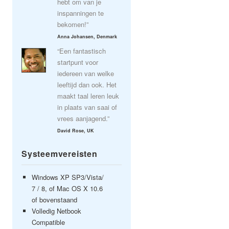
hebt om van je
inspanningen te
bekomen!”
Anna Johansen, Denmark
“Een fantastisch
startpunt voor
iedereen van welke
leeftijd dan ook. Het
maakt taal leren leuk
in plaats van saai of
vrees aanjagend.”
David Rose, UK
Systeemvereisten
Windows XP SP3/Vista/
7 / 8, of Mac OS X 10.6
of bovenstaand
Volledig Netbook
Compatible