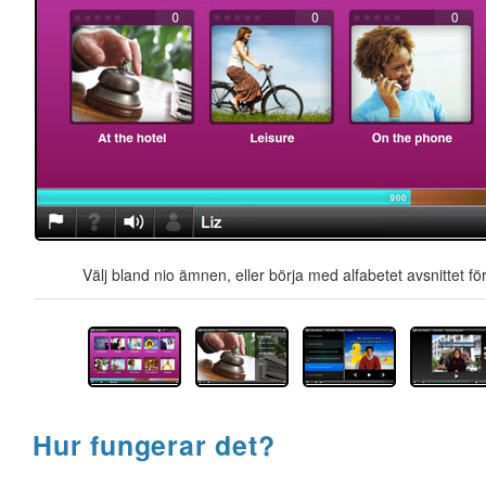
Välj bland nio ämnen, eller börja med alfabetet avsnittet för
Hur fungerar det?