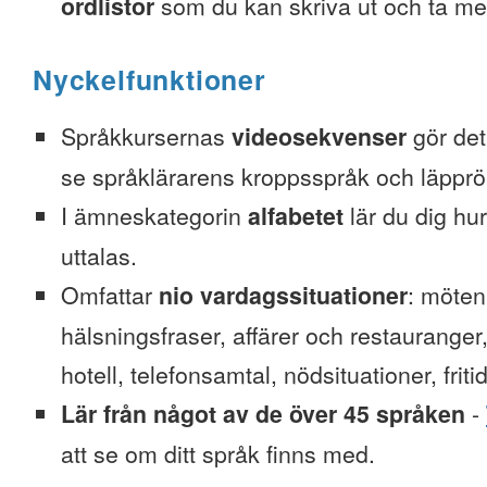
ordlistor
som du kan skriva ut och ta me
Nyckelfunktioner
Språkkursernas
videosekvenser
gör det 
se språklärarens kroppsspråk och läpprör
I ämneskategorin
alfabetet
lär du dig hu
uttalas.
Omfattar
nio vardagssituationer
: möten
hälsningsfraser, affärer och restauranger
hotell, telefonsamtal, nödsituationer, friti
Lär från något av de över 45 språken
-
att se om ditt språk finns med.