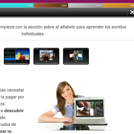
mpieza con la sección sobre el alfabeto para aprender los sonidos
individuales.
as necesitar
ría pagar por
ra’.
ra
descubrir
ido.
prueba de
rar tu