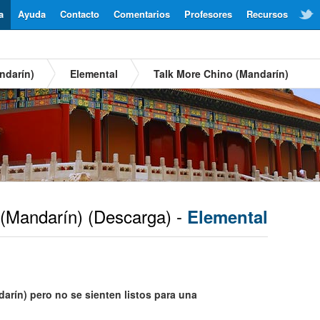
a
Ayuda
Contacto
Comentarios
Profesores
Recursos
ndarín)
Elemental
Talk More Chino (Mandarín)
(Mandarín)
(Descarga) -
Elemental
rín) pero no se sienten listos para una