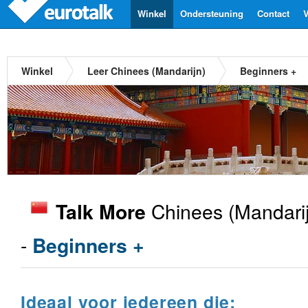
Winkel
Ondersteuning
Contact
V
Winkel
Leer Chinees (Mandarijn)
Beginners +
Chinees (Mandari
Talk More
-
Beginners +
Ideaal voor iedereen die: