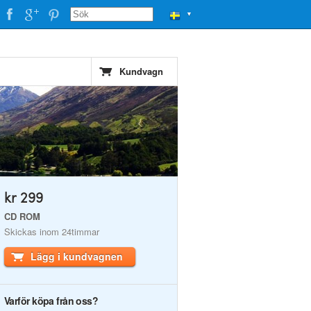
▼
Kundvagn
kr 299
CD ROM
Skickas inom 24timmar
Lägg i kundvagnen
Varför köpa från oss?