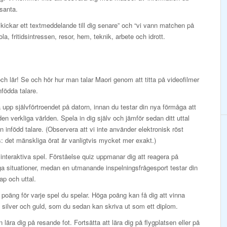
ssanta.
skickar ett textmeddelande till dig senare” och “vi vann matchen på
ola, fritidsintressen, resor, hem, teknik, arbete och idrott.
och lär! Se och hör hur man talar Maori genom att titta på videofilmer
födda talare.
upp självförtroendet på datorn, innan du testar din nya förmåga att
 den verkliga världen. Spela in dig själv och jämför sedan ditt uttal
 infödd talare. (Observera att vi inte använder elektronisk röst
: det mänskliga örat är vanligtvis mycket mer exakt.)
interaktiva spel. Förståelse quiz uppmanar dig att reagera på
ga situationer, medan en utmanande inspelningsfrågesport testar din
p och uttal.
 poäng för varje spel du spelar. Höga poäng kan få dig att vinna
 silver och guld, som du sedan kan skriva ut som ett diplom.
 lära dig på resande fot. Fortsätta att lära dig på flygplatsen eller på