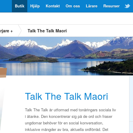
Butik
Hjälp
Kontakt
Om oss
Lärare
Resurser
rjare +
Talk The Talk Maori
Talk The Talk Maori
Talk The Talk är utformad med tonåringars sociala liv
i åtanke. Den koncentrerar sig på de ord och fraser
ungdomar behöver för en social konversation,
inklusive mängder av bra, aktuella ordförråd. Det