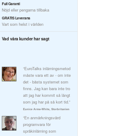
Full Garanti
Nöjd eller pengarna tillbaka
GRATIS Leverans
Vart som helst i världen
Vad våra kunder har sagt
“EuroTalks inlärningsmetod
måste vara ett av - om inte
det - bästa systemet som
finns. Jag kan bara inte tro
att jag har kommit så långt
som jag har på så kort tid.”
Eunice Arme-White, Storbritanien
“En anmärkningsvärd
programvara för
språkinlärning som