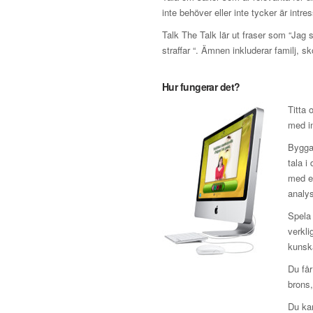
inte behöver eller inte tycker är intre
Talk The Talk lär ut fraser som “Jag 
straffar “. Ämnen inkluderar familj, sk
Hur fungerar det?
Titta 
med in
Bygga 
tala i
med en
analys
Spela 
verkli
kunska
Du får
brons,
Du kan