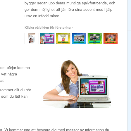
bygger sedan upp deras muntliga självförtroende, och
ger dem möjlighet att jämföra sina accent med hjälp
utav en infödd talare.
Klicka på bilden för förstoring »
 som börjar komma
u vet några
ar.
 kommer allt du hör
t som du lätt kan
ig. Vi kommer inte att besvära dig med massor av information du