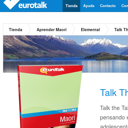
Tienda
Ayuda
Contacto
Com
Tienda
Aprender Maorí
Elemental
Talk T
Talk T
Talk the Ta
pensando en
adolescent