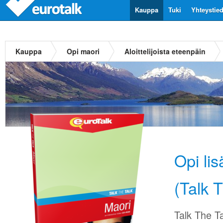
Kauppa
Tuki
Yhteystie
Kauppa
Opi maori
Aloittelijoista eteenpäin
Opi li
(Talk 
Talk The Ta