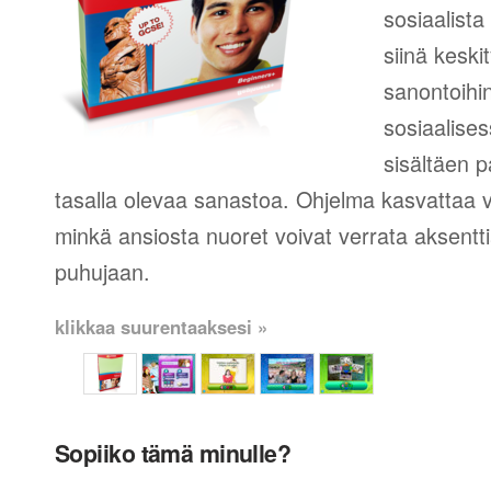
sosiaalista
siinä keski
sanontoihin
sosiaalise
sisältäen p
tasalla olevaa sanastoa. Ohjelma kasvattaa
minkä ansiosta nuoret voivat verrata aksent
puhujaan.
klikkaa suurentaaksesi »
Sopiiko tämä minulle?