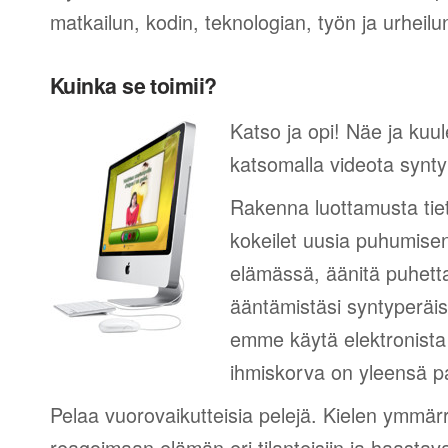
matkailun, kodin, teknologian, työn ja urheilu
Kuinka se toimii?
Katso ja opi! Näe ja kuu
katsomalla videota synty
Rakenna luottamusta tie
kokeilet uusia puhumisen
elämässä, äänitä puhetta
ääntämistäsi syntyperäi
emme käytä elektronista 
ihmiskorva on yleensä pa
Pelaa vuorovaikutteisia pelejä. Kielen ymmär
reagoimaan elämän eri tilanteisiin ja haastav