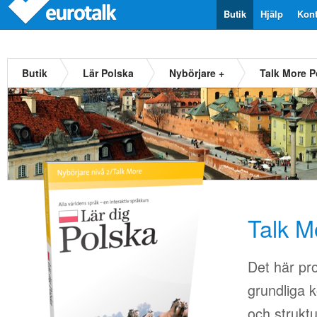
Butik
Hjälp
Kont
Butik
Lär Polska
Nybörjare +
Talk More P
Talk M
Det här pr
grundliga k
och strukt