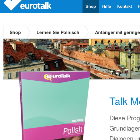
Shop
Hilfe
Kontakt
Shop
Lernen Sie Polnisch
Anfänger mit gering
Talk M
Diese Prog
Grundlagen
Dialogen u